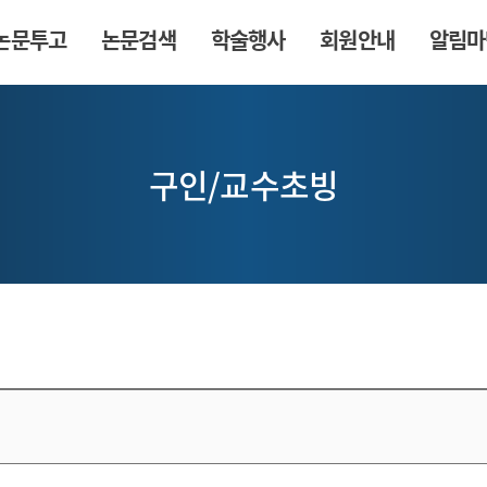
논문투고
논문검색
학술행사
회원안내
알림마
구인/교수초빙