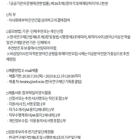
· ｢공공기관의 운영에 관한 법률｣ 제34조제1항의 각호에 해당하지 아니한 분
□ 직 무
· 이사회에 부쳐진 안건을 심의하고 의결에 참여
□ 응모방법 : 기관·단체 추천 또는 개인 신청
※ 한국연구재단법 제6조 제3항 및 동법 시행령 제3조에 따라, 재적이사의 3분의 2 이상은 학술
및 연구개발 관련 기관·단체에서
추천받은 후보 중에서 선임되어야 함.
※ 비상임이사진의 학문 분야간 균형을 위해 이번 모집 시에는 이공분야 전문가 중심으로 추천
예정임
□ 제출방법 : E-mail 제출
· 제출기한 : 2020.7.30.(목) ~ 2020.8.12.(수) 18:00까지
· 제 출 처 :
hminis@nrf.re.kr
(한국연구재단 기획총괄팀)
□ 제출서류 : 첨부파일의 양식 활용
· 신청서 또는 추천서(서명 또는 직인 포함) 1부
· 지원서(사진, 서명 포함) 1부
· 자기소개서(A4 용지 2매 내외) 1부
· 직무수행계획서(A4 용지 2매 내외) 1부
· 개인정보 수집·이용 동의서(서명 포함) 1부
□ 임원 후보자 추천기관 및 단체 현황
· 한국연구재단법 제6조 및 시행령 제3조의 기관 및 단체