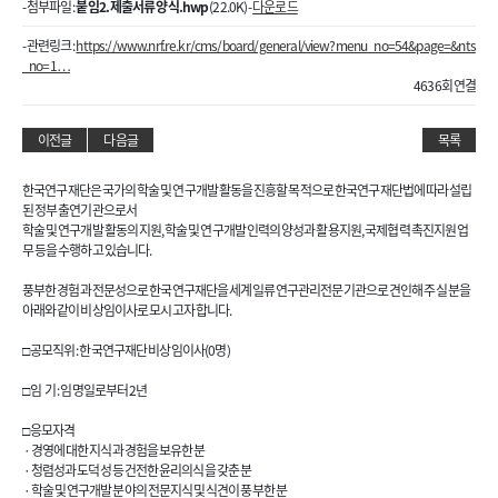
- 첨부파일 :
붙임2. 제출서류 양식.hwp
(22.0K) -
다운로드
- 관련링크 :
https://www.nrf.re.kr/cms/board/general/view?menu_no=54&page=&nts
_no=1…
4636회 연결
이전글
다음글
목록
한국연구재단은 국가의 학술 및 연구개발 활동을 진흥할 목적으로 한국연구재단법에 따라 설립
된 정부 출연기관으로서
학술 및 연구개발 활동의 지원, 학술 및 연구개발 인력의 양성과 활용지원, 국제협력 촉진지원 업
무 등을 수행하고 있습니다.
풍부한 경험과 전문성으로 한국연구재단을 세계일류 연구관리전문기관으로 견인해 주실 분을
아래와 같이 비상임이사로 모시고자 합니다.
□ 공모직위 : 한국연구재단 비상임이사(0명)
□ 임 기 : 임명일로부터 2년
□ 응모자격
· 경영에 대한 지식과 경험을 보유한 분
· 청렴성과 도덕성 등 건전한 윤리의식을 갖춘 분
· 학술 및 연구개발 분야의 전문지식 및 식견이 풍부한 분