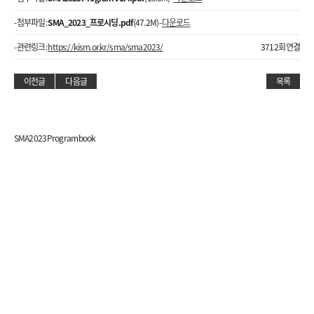
- 첨부파일 :
SMA_2023_프로시딩.pdf
(47.2M) -
다운로드
- 관련링크 :
https://kism.or.kr/sma/sma2023/
3712회 연결
이전글
다음글
목록
SMA2023 Program book