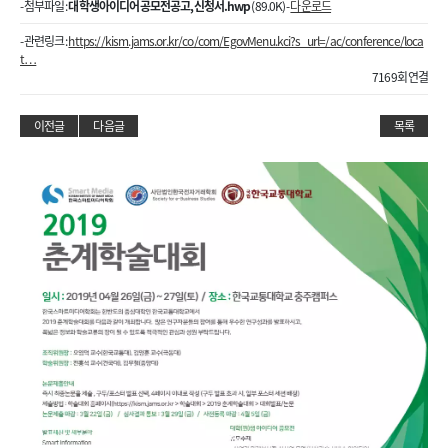
- 첨부파일 :
대학생아이디어공모전공고,신청서.hwp
(89.0K) -
다운로드
- 관련링크 :
https://kism.jams.or.kr/co/com/EgovMenu.kci?s_url=/ac/conference/loca
t…
7169회 연결
이전글
다음글
목록