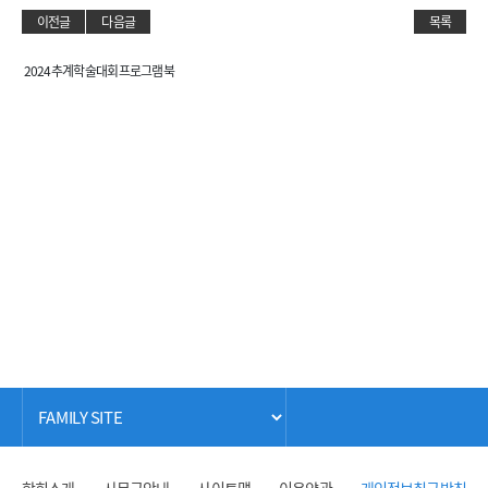
이전글
다음글
목록
2024 추계학술대회 프로그램북
학회소개
사무국안내
사이트맵
이용약관
개인정보취급방침