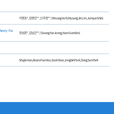
이명호*, 임명진**, 신주현** / (Moung Ho Yi, Myoung Jin Lim, Ju Hyun Shin)
eory – Foc
정성윤*, 김남곤** / (Seong Yun Jeong, Nam Gon Kim)
Shujie Han, Alvaro Fuentes, Sook Yoon, Jongbin Park, Dong Sun Park