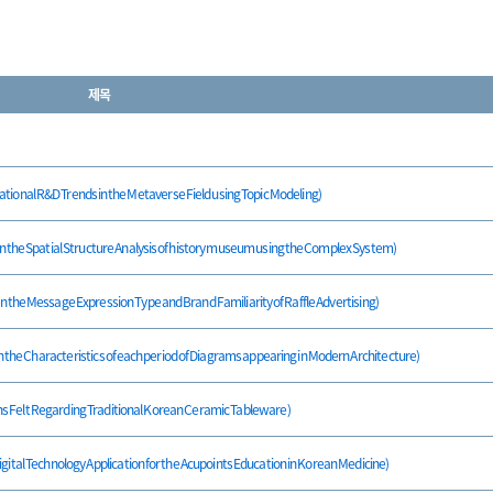
제목
R&D Trends in the Metaverse Field using Topic Modeling)
al Structure Analysis of history museum using the Complex System)
ge Expression Type and Brand Familiarity of Raffle Advertising)
eristics of each period of Diagrams appearing in Modern Architecture)
 Regarding Traditional Korean Ceramic Tableware)
nology Application for the Acupoints Education in Korean Medicine)