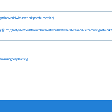
n Model with Text and Speech Ensemble)
s of the different of Interest words between Korea and Vietnam using network th
arns using deep learning