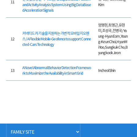
11
and Activity Analysis System Using Big DataBase
Kim
d Acceleration Signals
엄영현, 최영근, 유현
미, 조성국, 전병국 / Yo
커넥티드 카 기술을 지원하는 가변적 모바일 지오펜
ung-Hyun Eom, Youn
12
스 / A Flexible Mobile-Geofence to support Conne
g-Keun Choi, HyunM
cted-Cars Technology
i Yoo, Sungkuk Cho, B
yungkook Jeon
A Novel Abnormal Behavior Detection Framewo
13
Incheol Shin
rk to Maximize the Availability in Smart Grid