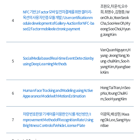
조원오, 차윤석, 오수
NFC 기반 2 Factor 모바일 전자결제를 위한 갤러리-
희. 최명수, 김형종 / W
옥션의 사용자인증 모듈 개발 / User certification m
on Oh Jo, Yoon Seok
4
odule development of Gallery-Auction for NFC-ba
Cha, Soo Hee Oh, My
sed 2 Factor mobileelectronic payment
eong Soo Choi, Hyun
g Jong Kim
Van Quan Nguyen, H
yung-Jeong Yang, Yo
Social Media based Real-time Event Detection by
5
ung-chul Kim, Soo-h
using Deep Learning Methods
yung Kim, Kyungbae
k Kim
Hong Tai Tran, In Seo
Human Face Tracking and Modeling using Active
6
p Na, Young Chul Ki
Appearance Model with Motion Estimation
m, Soo Hyung Kim
차량 번호판 밝기 제어를 이용한 인식률 개선 방안 / I
이광옥, 배상현 / Kwa
7
mprovement Method of Recognition Rate Using
ng Ok Lee, Sang Hyu
Brightness Control of Vehicle License Plate
n Bae