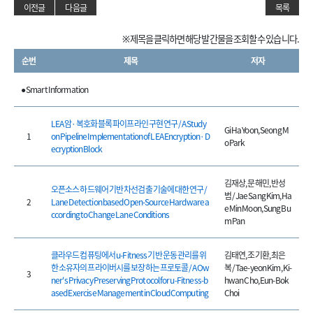
이전글
다음글
목록
※ 제목을 클릭하면 해당 발간물을 조회할 수 있습니다.
순번
제목
저자
● Smart Information
LEA 암·복호화 블록 파이프라인 구현 연구 / A Study
Gi Ha Yoon, Seong M
1
on Pipeline Implementation of LEA Encryption·D
o Park
ecryption Block
김재상, 문해민, 반성
오픈소스 하드웨어 기반 차선검출 기술에 대한 연구 /
범 / Jae Sang Kim, Ha
2
Lane Detection based Open-Source Hardware a
e Min Moon, Sung Bu
ccording to Change Lane Conditions
m Pan
클라우드 컴퓨팅에서 u-Fitness 기반 운동 관리를 위
김태연, 조기환, 최은
한 소유자의 프라이버시를 보장하는 프로토콜 / A Ow
복 / Tae-yeon Kim, Ki-
3
ner's Privacy Preserving Protocol for u-Fitness-b
hwan Cho, Eun-Bok
ased Exercise Management in Cloud Computing
Choi