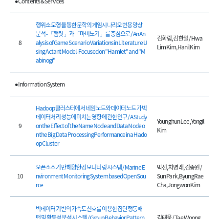
● Contents & Services
행위소 모형을 통한 문학의 게임시나리오 변용 양상
분석 - 「햄릿」과 「마비노기」를 중심으로 / An An
김화림, 김한일 / Hwa
8
alysis of Game Scenario Variations in Literature U
Lim Kim, Hanil Kim
sing Actant Model- Focused on "Hamlet" and "M
abinogi"
● Information System
Hadoop 클러스터에서 네임 노드와 데이터 노드가 빅
데이터처리 성능에 미치는 영향에 관한 연구 / A Study
Younghun Lee, Yongil
9
on the Effect of the Name Node and Data Node o
Kim
n the Big Data ProcessingPerformance in a Hado
op Cluster
오픈소스 기반 해양환경 모니터링 시스템 / Marine E
박선, 차병래, 김종원 /
10
nvironment Monitoring System based Open Sou
Sun Park, ByungRae
rce
Cha, Jongwon Kim
빅데이터 기반의 가속도 신호를 이용한 집단 행동패
턴 및 활동성 분석 시스템 / Group Behavior Pattern
김태웅 / Tae Woong